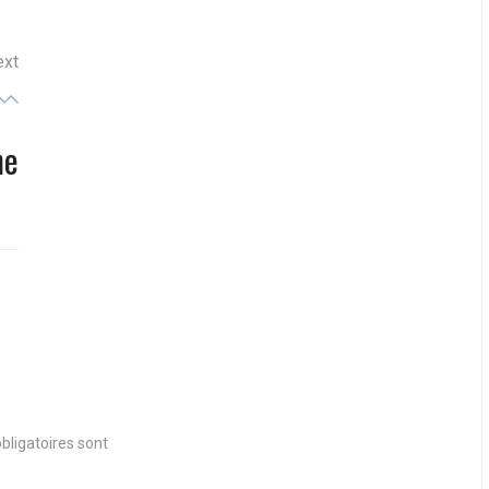
ext
ne
bligatoires sont