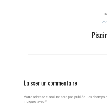
Navigation
n
de
Pisci
l’article
Next
post:
Laisser un commentaire
Votre adresse e-mail ne sera pas publiée.
Les champs o
indiqués avec
*