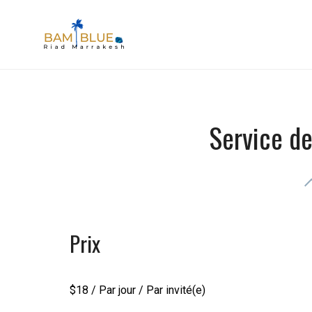
Skip
to
BAM Blue Riad Marrakesh
content
Service de
Prix
$
18
/ Par jour / Par invité(e)