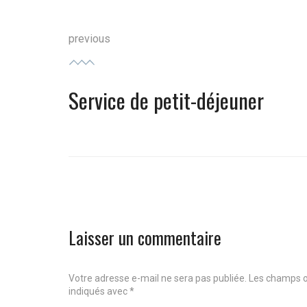
Navigation
previous
de
Service de petit-déjeuner
l’article
Previous
post:
Laisser un commentaire
Votre adresse e-mail ne sera pas publiée.
Les champs o
indiqués avec
*