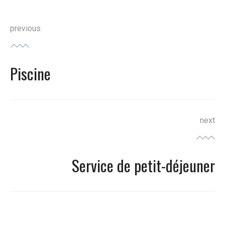
Navigation
previous
de
Piscine
l’article
Previous
post:
next
Service de petit-déjeuner
Next
post: