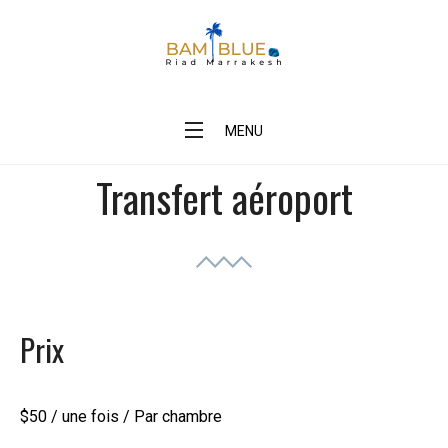
Skip
to
content
BAM Blue Riad Marrakesh
MENU
Transfert aéroport
Prix
$
50
/ une fois / Par chambre